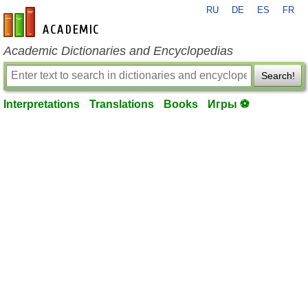
RU
DE
ES
FR
en-academic.com
Academic Dictionaries and Encyclopedias
Search!
Interpretations
Translations
Books
Игры ⚽