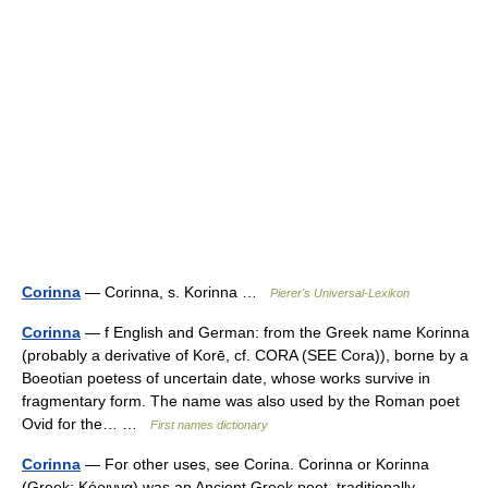
Corinna
— Corinna, s. Korinna …
Pierer's Universal-Lexikon
Corinna
— f English and German: from the Greek name Korinna
(probably a derivative of Korē, cf. CORA (SEE Cora)), borne by a
Boeotian poetess of uncertain date, whose works survive in
fragmentary form. The name was also used by the Roman poet
Ovid for the… …
First names dictionary
Corinna
— For other uses, see Corina. Corinna or Korinna
(Greek: Κόριννα) was an Ancient Greek poet, traditionally