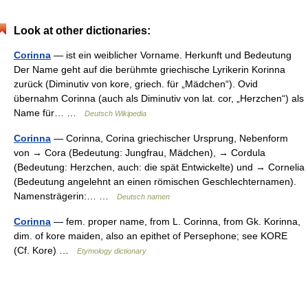
Look at other dictionaries:
Corinna
— ist ein weiblicher Vorname. Herkunft und Bedeutung
Der Name geht auf die berühmte griechische Lyrikerin Korinna
zurück (Diminutiv von kore, griech. für „Mädchen“). Ovid
übernahm Corinna (auch als Diminutiv von lat. cor, „Herzchen“) als
Name für… …
Deutsch Wikipedia
Corinna
— Corinna, Corina griechischer Ursprung, Nebenform
von → Cora (Bedeutung: Jungfrau, Mädchen), → Cordula
(Bedeutung: Herzchen, auch: die spät Entwickelte) und → Cornelia
(Bedeutung angelehnt an einen römischen Geschlechternamen).
Namensträgerin:… …
Deutsch namen
Corinna
— fem. proper name, from L. Corinna, from Gk. Korinna,
dim. of kore maiden, also an epithet of Persephone; see KORE
(Cf. Kore) …
Etymology dictionary