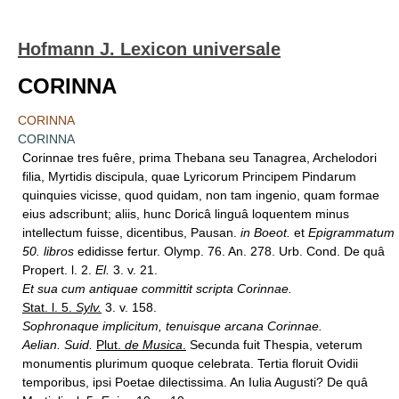
Hofmann J. Lexicon universale
CORINNA
CORINNA
CORINNA
Corinnae tres fuêre, prima Thebana seu Tanagrea, Archelodori
filia, Myrtidis discipula, quae Lyricorum Principem Pindarum
quinquies vicisse, quod quidam, non tam ingenio, quam formae
eius adscribunt; aliis, hunc Doricâ linguâ loquentem minus
intellectum fuisse, dicentibus, Pausan.
in Boeot.
et
Epigrammatum
50. libros
edidisse fertur. Olymp. 76. An. 278. Urb. Cond. De quâ
Propert. l. 2.
El.
3. v. 21.
Et sua cum antiquae committit scripta Corinnae.
Stat. l. 5.
Sylv.
3. v. 158.
Sophronaque implicitum, tenuisque arcana Corinnae.
Aelian. Suid.
Plut.
de Musica
.
Secunda fuit Thespia, veterum
monumentis plurimum quoque celebrata. Tertia floruit Ovidii
temporibus, ipsi Poetae dilectissima. An Iulia Augusti? De quâ