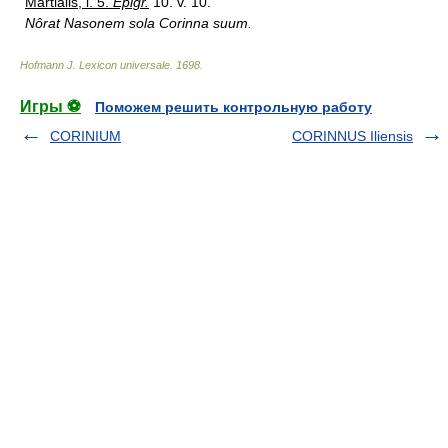
Martialis, l. 5.
Epigr.
10. v. 10.
Nôrat Nasonem sola Corinna suum.
Hofmann J. Lexicon universale
.
1698
.
Игры ⚽
Поможем решить контрольную работу
CORINIUM
CORINNUS Iliensis